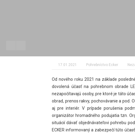
17.01.2021
Pohrebníctvo Ecker
Nez
Od nového roku 2021 na základe posledné
dovolená účasť na pohrebnom obrade LE
nezapočítavajú osoby, pre ktoré je táto úč
obrad, prenos rakvy, pochovávanie a pod. Ob
aj pre interiér. V prípade porušenia p
organizátor hromadného podujatia tzn. Or
situácií dávať objednávateľovi pohrebu po
ECKER informovaný a zabezpečí túto účasť 