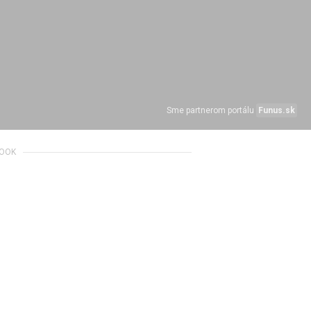
Sme partnerom portálu
Funus.sk
BOOK