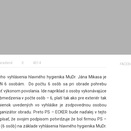
aradené
0
4014
FACE
ho vyhlásenia hlavného hygienika MuDr. Jána Mikasa je
N 6 osobám. Do počtu 6 osôb sa pri obrade pohrebu
asť výkonom povolania. Ide napríklad o osoby vykonávajúce
medzenia v počte osôb – 6, platí tak ako pre exteriér tak
odmienok uvedených vo vyhláške je zodpovednou osobou
ganizátor obradu. Preto PS – ECKER bude naďalej v tejto
dpísať, že svojim podpisom potvrdzuje že bol firmou PS –
(6 osôb) na základe vyhlásenia hlavného hygienika MuDr.