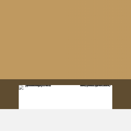
Sídlo spoločnosti
Ferdiša Kostku 5, 901 01 Malacky