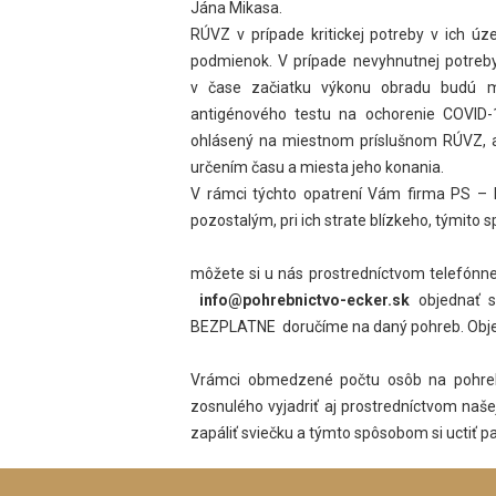
Jána Mikasa.
RÚVZ v prípade kritickej potreby v ich ú
podmienok. V prípade nevyhnutnej potreby
v čase začiatku výkonu obradu budú ma
antigénového testu na ochorenie COVID-
ohlásený na miestnom príslušnom RÚVZ, a
určením času a miesta jeho konania.
V rámci týchto opatrení Vám firma PS – 
pozostalým, pri ich strate blízkeho, týmito 
môžete si u nás prostredníctvom telefónn
info@pohrebnictvo-ecker.sk
objednať s
BEZPLATNE doručíme na daný pohreb. Obje
Vrámci obmedzené počtu osôb na pohrebe
zosnulého vyjadriť aj prostredníctvom na
zapáliť sviečku a týmto spôsobom si uctiť 