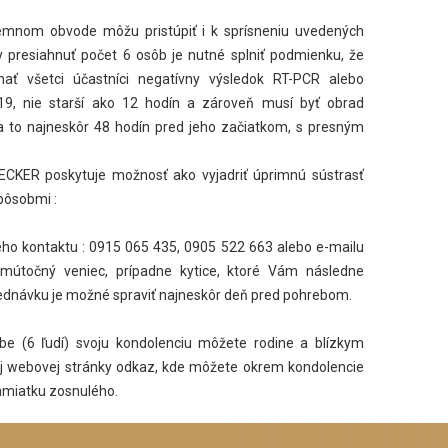
zemnom obvode môžu pristúpiť i k sprísneniu uvedených
 presiahnuť počet 6 osôb je nutné splniť podmienku, že
ť všetci účastníci negatívny výsledok RT-PCR alebo
19, nie starší ako 12 hodín a zároveň musí byť obrad
 to najneskôr 48 hodín pred jeho začiatkom, s presným
ECKER poskytuje možnosť ako vyjadriť úprimnú sústrasť
spôsobmi :
eho kontaktu : 0915 065 435, 0905 522 663 alebo e-mailu
mútočný veniec, prípadne kytice, ktoré Vám následne
dnávku je možné spraviť najneskôr deň pred pohrebom.
 (6 ľudí) svoju kondolenciu môžete rodine a blízkym
šej webovej stránky odkaz, kde môžete okrem kondolencie
pamiatku zosnulého.