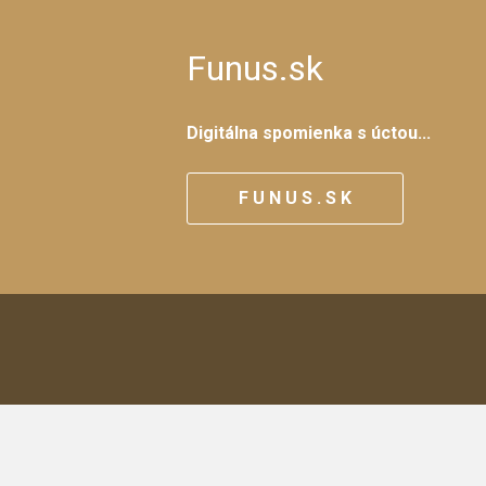
Funus.sk
Digitálna spomienka s úctou...
F U N U S . S K