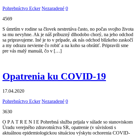
Pohrebníctvo Ecker
Nezaradené
0
4569
S úmrtím v rodine sa človek nestretáva často, no počas svojho života
sa mu nevyhne. Ak je náš príbuzný dlhodobo chorý, na jeho odchod
sa pripravujeme. Iné je to v prípade, ak nás odchod blízkeho zaskočí
a my odrazu nevieme čo robiť a na koho sa obrátiť. Pripravili sme
pre vás malý manuál, čo v […]
Opatrenia ku COVID-19
17.04.2020
Pohrebníctvo Ecker
Nezaradené
0
3630
O P A T R E N I E Pohrebná služba prijala v súlade so stanoviskom
Úradu verejného zdravotníctva SR, opatrenie (v súvislosti s
aktuálnou epidemiologickou situáciou výskytu ochorenia COVID-