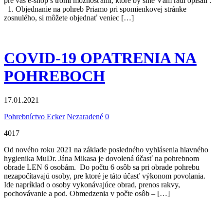
pre vás e-shop s tromi možnosťami, ktoré by sme Vám radi opísali :
1. Objednanie na pohreb Priamo pri spomienkovej stránke
zosnulého, si môžete objednať veniec […]
COVID-19 OPATRENIA NA
POHREBOCH
17.01.2021
Pohrebníctvo Ecker
Nezaradené
0
4017
Od nového roku 2021 na základe posledného vyhlásenia hlavného
hygienika MuDr. Jána Mikasa je dovolená účasť na pohrebnom
obrade LEN 6 osobám. Do počtu 6 osôb sa pri obrade pohrebu
nezapočítavajú osoby, pre ktoré je táto účasť výkonom povolania.
Ide napríklad o osoby vykonávajúce obrad, prenos rakvy,
pochovávanie a pod. Obmedzenia v počte osôb – […]