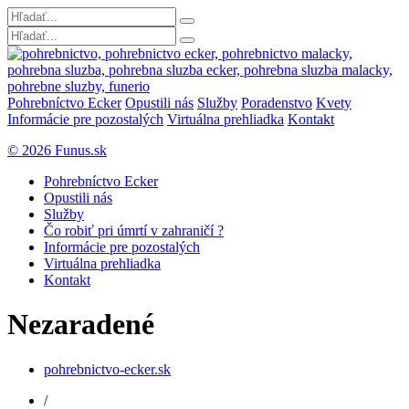
Pohrebníctvo Ecker
Opustili nás
Služby
Poradenstvo
Kvety
Informácie pre pozostalých
Virtuálna prehliadka
Kontakt
© 2026 Funus.sk
Pohrebníctvo Ecker
Opustili nás
Služby
Čo robiť pri úmrtí v zahraničí ?
Informácie pre pozostalých
Virtuálna prehliadka
Kontakt
Nezaradené
pohrebnictvo-ecker.sk
/