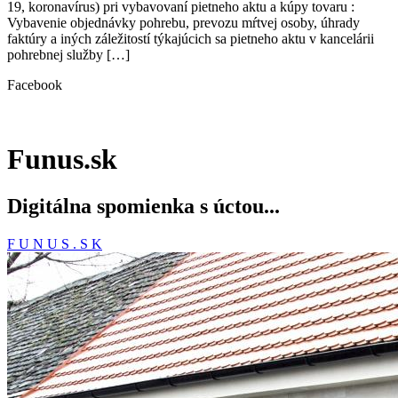
19, koronavírus) pri vybavovaní pietneho aktu a kúpy tovaru :
Vybavenie objednávky pohrebu, prevozu mŕtvej osoby, úhrady
faktúry a iných záležitostí týkajúcich sa pietneho aktu v kancelárii
pohrebnej služby […]
Facebook
Funus.sk
Digitálna spomienka s úctou...
F U N U S . S K