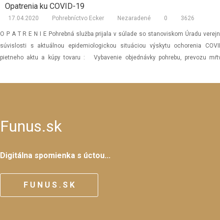
Opatrenia ku COVID-19
17.04.2020
Pohrebníctvo Ecker
Nezaradené
0
3626
O P A T R E N I E Pohrebná služba prijala v súlade so stanoviskom Úradu verejn
súvislosti s aktuálnou epidemiologickou situáciou výskytu ochorenia COVID
pietneho aktu a kúpy tovaru : Vybavenie objednávky pohrebu, prevozu mŕtv
záležitostí týkajúcich sa pietneho aktu v kancelárii pohrebnej služby […]
Funus.sk
Digitálna spomienka s úctou...
F U N U S . S K