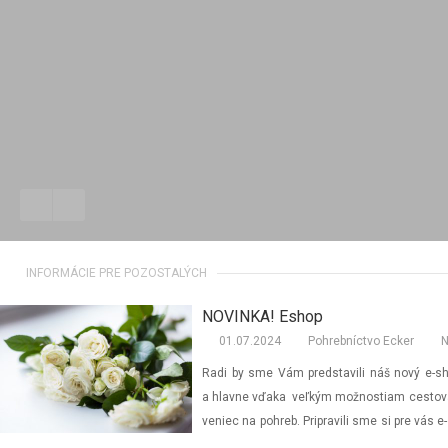
INFORMÁCIE PRE POZOSTALÝCH
NOVINKA! Eshop
01.07.2024
Pohrebníctvo Ecker
N
Radi by sme Vám predstavili náš nový e-
a hlavne vďaka veľkým možnostiam cestovať
veniec na pohreb. Pripravili sme si pre vás 
sme Vám radi opísali : 1. Objednanie na