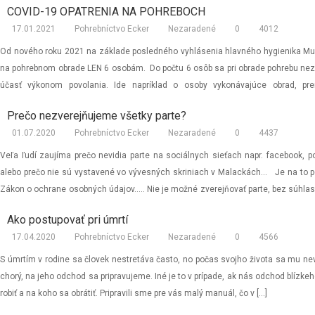
COVID-19 OPATRENIA NA POHREBOCH
stránke zosnulého, si môžete objednať venie
17.01.2021
Pohrebníctvo Ecker
Nezaradené
0
4012
Od nového roku 2021 na základe posledného vyhlásenia hlavného hygienika Mu
na pohrebnom obrade LEN 6 osobám. Do počtu 6 osôb sa pri obrade pohrebu nezap
účasť výkonom povolania. Ide napríklad o osoby vykonávajúce obrad, pre
Obmedzenia v počte osôb – […]
Prečo nezverejňujeme všetky parte?
01.07.2020
Pohrebníctvo Ecker
Nezaradené
0
4437
Veľa ľudí zaujíma prečo nevidia parte na sociálnych sieťach napr. facebook, p
alebo prečo nie sú vystavené vo vývesných skriniach v Malackách… Je na to 
Zákon o ochrane osobných údajov….. Nie je možné zverejňovať parte, bez súhlas
to zo zákona 18/2018 […]
Ako postupovať pri úmrtí
17.04.2020
Pohrebníctvo Ecker
Nezaradené
0
4566
S úmrtím v rodine sa človek nestretáva často, no počas svojho života sa mu ne
chorý, na jeho odchod sa pripravujeme. Iné je to v prípade, ak nás odchod blízk
robiť a na koho sa obrátiť. Pripravili sme pre vás malý manuál, čo v […]